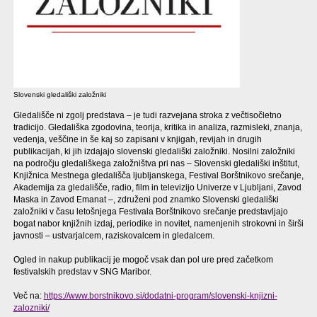
Slovenski gledališki založniki
Gledališče ni zgolj predstava – je tudi razvejana stroka z večtisočletno
tradicijo. Gledališka zgodovina, teorija, kritika in analiza, razmisleki, znanja,
vedenja, veščine in še kaj so zapisani v knjigah, revijah in drugih
publikacijah, ki jih izdajajo slovenski gledališki založniki. Nosilni založniki
na področju gledališkega založništva pri nas – Slovenski gledališki inštitut,
Knjižnica Mestnega gledališča ljubljanskega, Festival Borštnikovo srečanje,
Akademija za gledališče, radio, film in televizijo Univerze v Ljubljani, Zavod
Maska in Zavod Emanat –, združeni pod znamko Slovenski gledališki
založniki v času letošnjega Festivala Borštnikovo srečanje predstavljajo
bogat nabor knjižnih izdaj, periodike in novitet, namenjenih strokovni in širši
javnosti – ustvarjalcem, raziskovalcem in gledalcem.
Ogled in nakup publikacij je mogoč vsak dan pol ure pred začetkom
festivalskih predstav v SNG Maribor.
Več na:
https://www.borstnikovo.si/dodatni-program/slovenski-knjizni-
zalozniki/