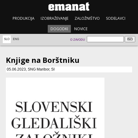
PRODUKCIJA
IZOBRAŽEVANJE
ZALOŽNIŠTVO
SODELAVCI
DOGODKI
NOVICE
SLO
ENG
O ZAVODU
Knjige na Borštniku
05.06.2023, SNG Maribor, SI