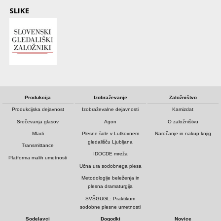
SLIKE
Produkcija
Izobraževanje
Založništvo
Produkcijska dejavnost
Izobraževalne dejavnosti
Kamizdat
Srečevanja glasov
Agon
O založništvu
Mladi
Plesne šole v Lutkovnem
Naročanje in nakup knjig
gledališču Ljubljana
Transmittance
IDOCDE mreža
Platforma malih umetnosti
Učna ura sodobnega plesa
Metodologije beleženja in
plesna dramaturgija
SVŠGUGL: Praktikum
sodobne plesne umetnosti
Sodelavci
Dogodki
Novice