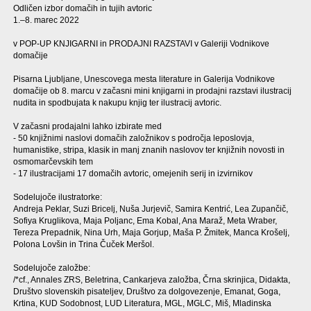
Odličen izbor domačih in tujih avtoric
1.–8. marec 2022
v POP-UP KNJIGARNI in PRODAJNI RAZSTAVI v Galeriji Vodnikove
domačije
Pisarna Ljubljane, Unescovega mesta literature in Galerija Vodnikove
domačije ob 8. marcu v začasni mini knjigarni in prodajni razstavi ilustracij
nudita in spodbujata k nakupu knjig ter ilustracij avtoric.
V začasni prodajalni lahko izbirate med
- 50 knjižnimi naslovi domačih založnikov s področja leposlovja,
humanistike, stripa, klasik in manj znanih naslovov ter knjižnih novosti in
osmomarčevskih tem
- 17 ilustracijami 17 domačih avtoric, omejenih serij in izvirnikov
Sodelujoče ilustratorke:
Andreja Peklar, Suzi Bricelj, Nuša Jurjevič, Samira Kentrić, Lea Zupančič,
Sofiya Kruglikova, Maja Poljanc, Ema Kobal, Ana Maraž, Meta Wraber,
Tereza Prepadnik, Nina Urh, Maja Gorjup, Maša P. Žmitek, Manca Krošelj,
Polona Lovšin in Trina Čuček Meršol.
Sodelujoče založbe:
/*cf., Annales ZRS, Beletrina, Cankarjeva založba, Črna skrinjica, Didakta,
Društvo slovenskih pisateljev, Društvo za dolgovezenje, Emanat, Goga,
Krtina, KUD Sodobnost, LUD Literatura, MGL, MGLC, Miš, Mladinska