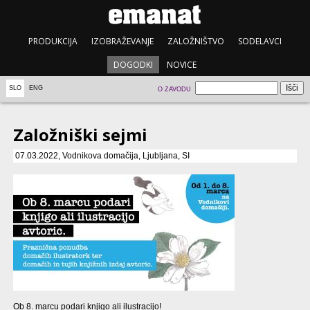
PRODUKCIJA
IZOBRAŽEVANJE
ZALOŽNIŠTVO
SODELAVCI
DOGODKI
NOVICE
SLO
ENG
O ZAVODU
Založniški sejmi
07.03.2022, Vodnikova domačija, Ljubljana, SI
Ob 8. marcu podari knjigo ali ilustracijo!