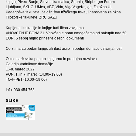
knjiga, Pivec, Sanje, Slovenska matica, Sophia, Stripburger Forum
Ljubljana, ŠKUC, UMco, VBZ, Vida, VigeVageKnjige, Založba UL
Pedagoške fakultete, Založništvo tržaškega tiska, Znanstvena založba
Filozofske fakultete, ZRC SAZU
Kupljene ilustracije in knjige tudi lično zavijemo.
VNOVČENJE BONA 21: Vnovčenje bona omogočamo pri nakupih nad 50
EUR. S seboj nujno prinesite osebni dokument!
Ob 8. marcu podari knjigo ali ilustracijo in podpri domačo ustvarjalnost!
Osmomarčevska pop up knjigarna in prodajna razstava
Galerija Vodnikove domačije
1.–8. marec 2022
PON, 1. in 7. marec (14.00–19.00)
TOR–PET (10.00–19.00)
Info: 030 454 768
SLIKE