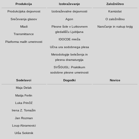
Produkcija
Izobraževanje
Založništvo
Produkcijska dejavnost
Izobraževalne dejavnosti
Kamizdat
Srečevanja glasov
Agon
O založništvu
Mladi
Plesne šole v Lutkovnem
Naročanje in nakup knjig
gledališču Ljubljana
Transmittance
IDOCDE mreža
Platforma malih umetnosti
Učna ura sodobnega plesa
Metodologije beleženja in
plesna dramaturgija
SVŠGUGL: Praktikum
sodobne plesne umetnosti
Sodelavci
Dogodki
Novice
Maja Delak
Matija Ferlin
Luka Prinčič
Irena Z. Tomažin
Jan Rozman
Loup Abramovici
Urša Sekirnik