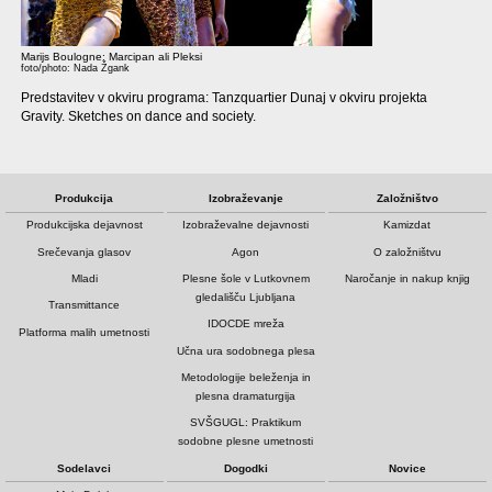
Marijs Boulogne: Marcipan ali Pleksi
foto/photo: Nada Žgank
Predstavitev v okviru programa: Tanzquartier Dunaj v okviru projekta
Gravity. Sketches on dance and society.
Produkcija
Izobraževanje
Založništvo
Produkcijska dejavnost
Izobraževalne dejavnosti
Kamizdat
Srečevanja glasov
Agon
O založništvu
Mladi
Plesne šole v Lutkovnem
Naročanje in nakup knjig
gledališču Ljubljana
Transmittance
IDOCDE mreža
Platforma malih umetnosti
Učna ura sodobnega plesa
Metodologije beleženja in
plesna dramaturgija
SVŠGUGL: Praktikum
sodobne plesne umetnosti
Sodelavci
Dogodki
Novice