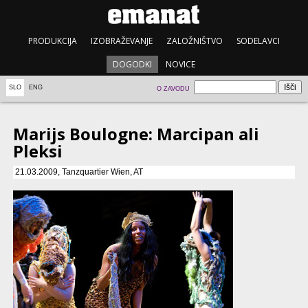
PRODUKCIJA
IZOBRAŽEVANJE
ZALOŽNIŠTVO
SODELAVCI
DOGODKI
NOVICE
SLO
ENG
O ZAVODU
Marijs Boulogne: Marcipan ali
Pleksi
21.03.2009, Tanzquartier Wien, AT