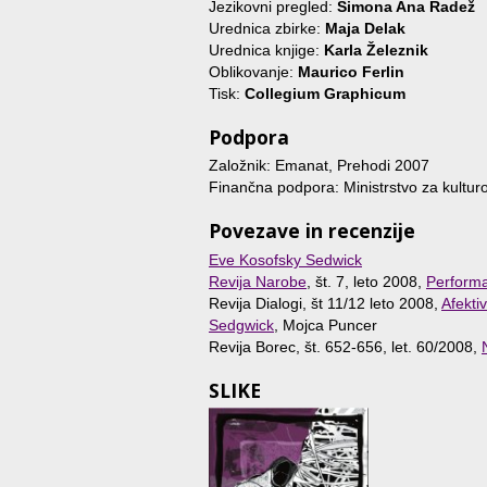
Jezikovni pregled:
Simona Ana Radež
Urednica zbirke:
Maja Delak
Urednica knjige:
Karla Železnik
Oblikovanje:
Maurico Ferlin
Tisk:
Collegium Graphicum
Podpora
Založnik: Emanat, Prehodi 2007
Finančna podpora: Ministrstvo za kultur
Povezave in recenzije
Eve Kosofsky Sedwick
Revija Narobe
, št. 7, leto 2008,
Performa
Revija Dialogi, št 11/12 leto 2008,
Afekti
Sedgwick
, Mojca Puncer
Revija Borec, št. 652-656, let. 60/2008,
SLIKE