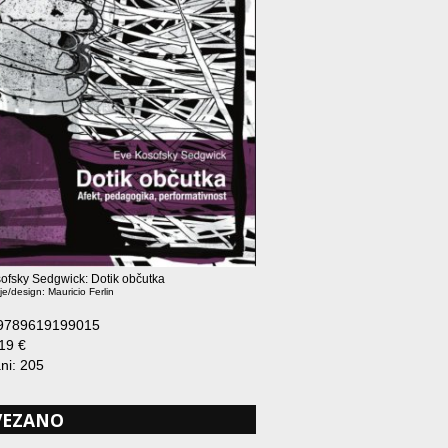
ofsky Sedgwick: Dotik občutka
je/design: Mauricio Ferlin
 9789619199015
19 €
ani: 205
VEZANO