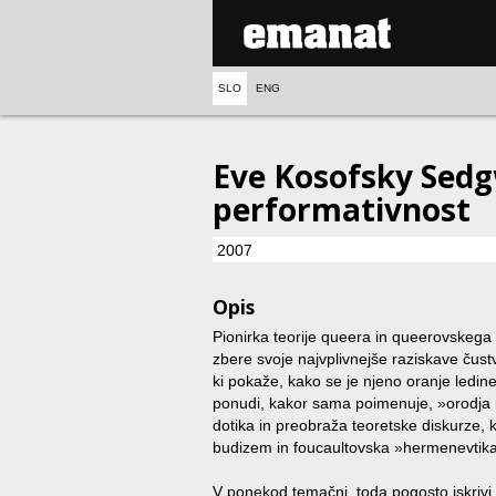
SLO
ENG
Eve Kosofsky Sedg
performativnost
2007
Opis
Pionirka teorije queera in queerovskega
zbere svoje najvplivnejše raziskave čust
ki pokaže, kako se je njeno oranje ledine
ponudi, kakor sama poimenuje, »orodja i
dotika in preobraža teoretske diskurze, k
budizem in foucaultovska »hermenevtik
V ponekod temačni, toda pogosto iskrivi i