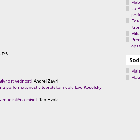
Mabe
La P
per
Eda 
Kron
Miha
Pred
opa
o RS
Sod
Maj
Maur
tivnost vednosti
, Andrej Zavrl
vna performativnost v teoretskem delu Eve Kosofsky
Nedualistična misel
, Tea Hvala