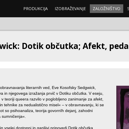
PRODUKCIJA
IZOBRAŽEVANJE
ZALOŽNIŠTVO
wick: Dotik občutka; Afekt, peda
 obravnavanja literarnih ved, Eve Kosofsky Sedgwick,
va in njegovega izražanja prvič v Dotiku občutka. V eseju,
 v teoriji queera razvilo v poglobljeno zanimanje za afekt,
n tehnike za nedualistično misel« – v obravnavanju, ki se
ot so psihoanaliza, teorija govornIh dejanj, zahodni
a sumničenja«.
n vselej dostopni in ganljivi pripovedi Dotik občutka