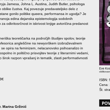
yja Jamesa, Johna L. Austina, Judith Butler, psihologa
 oblike čustva. Kaj povezuje predavateljsko delo z
tane gonilo politike queera, performansa in ugodja? Je
paranoja edina dejanska epistemologija sodobnih
 za odkritosrčnost in iskrivost knjige avtoričina predanost
eriška teoretičarka na področjih študijev spolov, teorije
 profesorica angleščine na newyorškem izobraževalnem
 se opira na feminizem, nelacanovsko psihoanalizo in
polno in politično prisvojitev teorije z literarnimi vedami,
 širok razpon vprašanj in tematik, zlasti performativnosti
.
Eve Kos
oblikovan
19€
ISBN:
Cena: 
Št. str
PO
r. Marina Gržinić