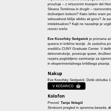
proučuje – z virtuoznim branjem del Henr
Silvana Tomkinsa in drugih – raznovrstne
doživetjem bolezni? Kako lahko sram pos
seksualnost bližje afektu ali gonu? Je 
intelektualcev? Kajti ne nazadnje je vzgib
resnici sreče.
Eve Kosofsky Sedgwick
je priznana am
queera in kritične teorije. Je zaslužna
središču CUNY Graduate Center. V delih
dekonstrukcijo, povezuje queer, družbenos
razpira poglobljeno zanimanje za izjemno
in eksperimentalnega kritiškega pisanja
Nakup
Eve Kosofsky Sedgwick: Dotik občutka 
Kolofon
Prevod:
Tanja Velagić
Strokovni pregled in spremna beseda:
d