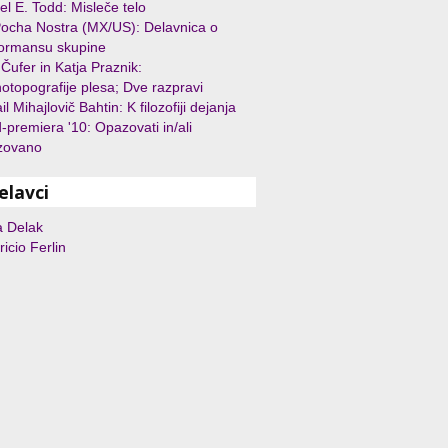
l E. Todd: Misleče telo
ocha Nostra (MX/US): Delavnica o
formansu skupine
Čufer in Katja Praznik:
otopografije plesa; Dve razpravi
il Mihajlovič Bahtin: K filozofiji dejanja
-premiera '10: Opazovati in/ali
zovano
elavci
a Delak
icio Ferlin