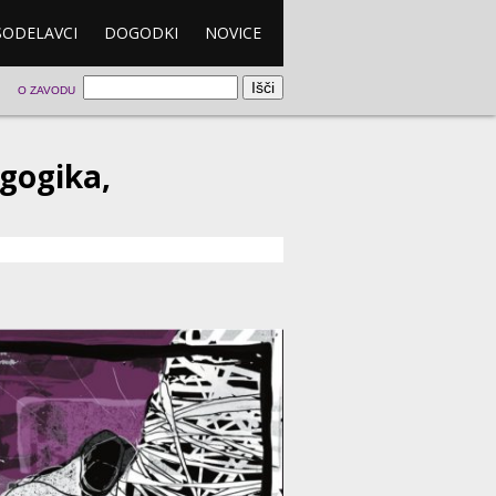
SODELAVCI
DOGODKI
NOVICE
O ZAVODU
gogika,