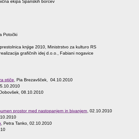
nična ekipa Španskih borcev
a Potočki
restolnica knjige 2010, Ministrstvo za kulturo RS
ealizacija grafičnih idej d.o.o., Fabiani nogavice
za ptiče
, Pia Brezavšček, 04.10.2010
05.10.2010
 Dobovšek, 08.10.2010
dvoumen prostor med nastopanjem in bivanjem
, 02.10.2010
2.10.2010
o
, Petra Tanko, 02.10.2010
010