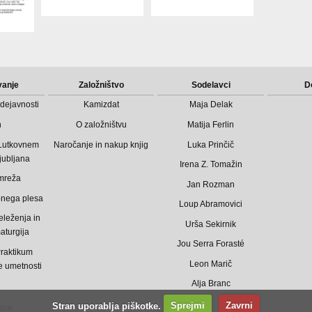
vanje
Založništvo
Sodelavci
D
dejavnosti
Kamizdat
Maja Delak
n
O založništvu
Matija Ferlin
 Lutkovnem
Naročanje in nakup knjig
Luka Prinčič
jubljana
Irena Z. Tomažin
mreža
Jan Rozman
bnega plesa
Loup Abramovici
eleženja in
Urša Sekirnik
aturgija
Jou Serra Forasté
raktikum
Leon Marič
 umetnosti
Alja Branc
Stran uporablja piškotke.
Sprejmi
Zavrni
ane.