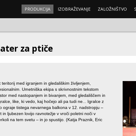
PRODUKCIJA
IZOBRAŽEVANJE
ZALOŽNIŠTVO
ater za ptiče
 teritorij med igranjem in gledališkim življenjem,
esionalnim. Umetniška ekipa s skrivnostnim tekstom
stor med nastopanjem in bivanjem, med gledališčem in
ralce, like, ki vedo, kaj hočejo ali pa tudi ne... Igralce z
mejo ograje tistega nevarnega balkona v 12. nadstropju –
rt in ljubezen lovijo ravnotežje v vroči poletni noči v
rkoli na tem svetu – in jo spustijo. (Katja Praznik, Eric