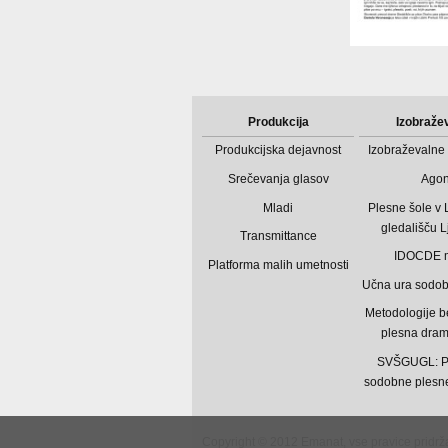
Produkcija
Izobraže
Produkcijska dejavnost
Izobraževalne 
Srečevanja glasov
Ago
Mladi
Plesne šole v
gledališču L
Transmittance
IDOCDE 
Platforma malih umetnosti
Učna ura sodo
Metodologije b
plesna dram
SVŠGUGL: P
sodobne plesne
Copyright © 2012 Emanat, vse pravice pridrž