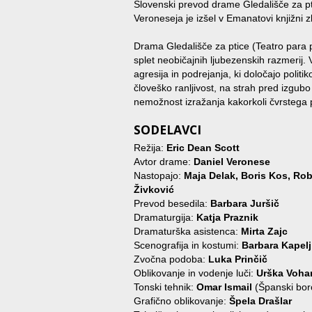
Slovenski prevod drame Gledališče za pt
Veroneseja je izšel v Emanatovi knjižni z
Drama Gledališče za ptice (Teatro para pá
splet neobičajnih ljubezenskih razmerij. 
agresija in podrejanja, ki določajo poli
človeško ranljivost, na strah pred izgub
nemožnost izražanja kakorkoli čvrstega 
SODELAVCI
Režija:
Eric Dean Scott
Avtor drame:
Daniel Veronese
Nastopajo:
Maja Delak, Boris Kos, Rob
Živković
Prevod besedila:
Barbara Juršič
Dramaturgija:
Katja Praznik
Dramaturška asistenca:
Mirta Zajc
Scenografija in kostumi:
Barbara Kapel
Zvočna podoba:
Luka Prinčič
Oblikovanje in vodenje luči:
Urška Voha
Tonski tehnik:
Omar Ismail
(Španski borc
Grafično oblikovanje:
Špela Drašlar