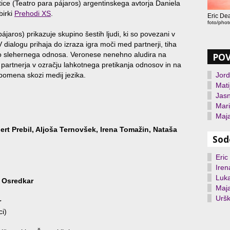
ice (Teatro para pájaros) argentinskega avtorja Daniela
birki
Prehodi XS
.
Eric Dea
foto/pho
jaros) prikazuje skupino šestih ljudi, ki so povezani v
V dialogu prihaja do izraza igra moči med partnerji, tiha
tiko slehernega odnosa. Veronese nenehno aludira na
PO
o partnerja v ozračju lahkotnega pretikanja odnosov in na
pomena skozi medij jezika.
Jord
Mati
Jas
Mari
Maja
ert Prebil, Aljoša Ternovšek, Irena Tomažin, Nataša
Sod
Eric
Iren
Luka
j Osredkar
Maj
Urš
r
i)