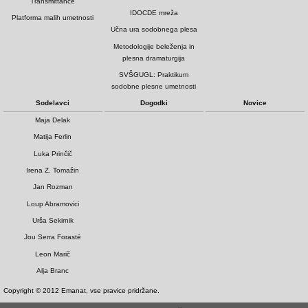
Transmittance
IDOCDE mreža
Platforma malih umetnosti
Učna ura sodobnega plesa
Metodologije beleženja in
plesna dramaturgija
SVŠGUGL: Praktikum
sodobne plesne umetnosti
Sodelavci
Dogodki
Novice
Maja Delak
Matija Ferlin
Luka Prinčič
Irena Z. Tomažin
Jan Rozman
Loup Abramovici
Urša Sekirnik
Jou Serra Forasté
Leon Marič
Alja Branc
Copyright © 2012 Emanat, vse pravice pridržane.