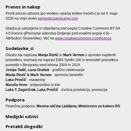
Prenos in nakup
Prosti prenos albuma (po modelu »plačaj kolikor hočeš«) je od 4. maja
2026 na voljo preko
kamizdat.bandcamp.com
.
Glasba je ustvarjena in objavljena pod pogoji Creative Commons BY-SA
4.0 licence ([Priznanje avtorstva-Deljenje pod enakimi pogoji 4.0] –
Attribution-ShareAlike). Več na
www.creativecommons.com/licence
.
Sodelavke_ci
Glasbo sta napisala
Manja Ristić
in
Mark Vernon
z uporabo najdenih
posnetkov, snemanj na napravi EMS Synthi 100 in terenskih posnetkov,
posnetih v Beogradu med letoma 2004 in 2024.
Josipa Tadić, Lana Grahek
·
grafično oblikovanje
Manja Ristić & Mark Vernon
·
spremno besedilo
Luka Prinčič
·
mastering
Maruša Hren
·
knjigoveštvo in tisk
Luka T. Zagoričnik, Luka Prinčič
·
izvršna produkcija, promocija
Podpora
Finančna podpora:
Mestna občina Ljubljana, Ministrstvo za kulturo RS
Medijski odzivi
Pretekli dogodki