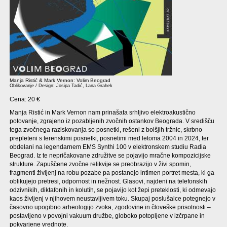
Manja Ristić & Mark Vernon: Volim Beograd
Oblikovanje / Design: Josipa Tadić, Lana Grahek
Cena: 20 €
Manja Ristić in Mark Vernon nam prinašata srhljivo elektroakustično
potovanje, zgrajeno iz pozabljenih zvočnih ostankov Beograda. V središču
tega zvočnega raziskovanja so posnetki, rešeni z bolšjih tržnic, skrbno
prepleteni s terenskimi posnetki, posnetimi med letoma 2004 in 2024, ter
obdelani na legendarnem EMS Synthi 100 v elektronskem studiu Radia
Beograd. Iz te nepričakovane združitve se pojavijo mračne kompozicijske
strukture. Zapuščene zvočne relikvije se preobrazijo v živi spomin,
fragmenti življenj na robu pozabe pa postanejo intimen portret mesta, ki ga
oblikujejo pretresi, odpornost in nežnost. Glasovi, najdeni na telefonskih
odzivnikih, diktafonih in kolutih, se pojavijo kot žepi preteklosti, ki odmevajo
kaos življenj v njihovem neustavljivem toku. Skupaj poslušalce potegnejo v
časovno upogibno arheologijo zvoka, zgodovine in človeške prisotnosti –
postavljeno v povojni vakuum družbe, globoko potopljene v izčrpane in
pokvarjene vrednote.