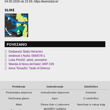
04.05.2026 ob 23.59
, https://kamizdat.si/
SLIKE
POVEZANO
Dadaeast: Baby Heracles
dvidevat x Nulla: 068/078-1
Luka Prinčič: ark/d, amorphic
Wanda & Nova deViator: ARP 339
Irena Tomažin: Taste of Silence
Produkcija
Izobraževanje
Založništvo
Produkcijska dejavnost
Izobraževalne dejavnosti
Kamizdat
Srečevanja glasov
Agon
O založništvu
Mladi
Plesne šole v Lutkovnem
Naročanje in nakup knjig
gledališču Ljubljana