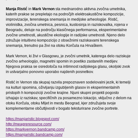
Manja Ristić
in
Mark Vernon
sta mednarodno aktivna zvočna umetnika,
katerih prakse se prepletajo na področjih elektroakustične kompozicije,
improvizacije, terenskega snemanja in medijske arheologije. Ristić,
violinistka, zvočna umetnica, pesnica, kustosinja in raziskovalka, rojena v
Beogradu, deluje na področju klasičnega performansa, eksperimentalne
zvočne umetnosti, akustične ekologije in radijske umetnosti. Njeno delo
združuje intuitivno kompozicijo z obsežnimi raziskavami terenskega
snemanja, trenutno pa živi na otoku Korčula na Hrvaškem.
Mark Vernon, ki živi v Glasgowu, je zvočni umetnik, katerega delo raziskuje
zvočno arheologijo, magnetni spomin in poetiko zastarelih medijev.
Njegova praksa se osredotoča na intimnost radijskega glasu, okoljski zvok
in ustvarjalno ponovno uporabo najdenih posnetkov.
Ristić in Vernon sta skupaj razvila prepoznaven sodelovalni jezik, ki temelji
na kulturi spomina, oživljanju izgubljenih glasov in eksperimentalnih
pristopih h kompoziciji zvočne krajine. Njuni skupni projekti pogosto
izhajajo iz raziskav, specifičnih za posamezno lokacijo, vključno z delom na
otoku Korčula, otoku Mljet in mestu Beograd, kjer združujeta svoje
komplementarne občutljivosti v bogato teksturirane zvočne portrete.
https://manjaristic.blogspot.com/
http://meagreresource.com/
https://markvernon.bandcamp.com/
https://manjaristic.bandcamp.com/