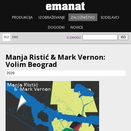
PRODUKCIJA
IZOBRAŽEVANJE
ZALOŽNIŠTVO
SODELAVCI
DOGODKI
NOVICE
SLO
ENG
O ZAVODU
Manja Ristić & Mark Vernon:
Volim Beograd
2026