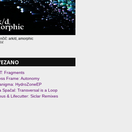
nčič: ark/d, amorphic
čič
VEZANO
T: Fragments
ess Frame: Autonomy
ranigma: HydroZoneEP
 Spačal: Transversal is a Loop
ous & Lifecutter: Siclar Remixes