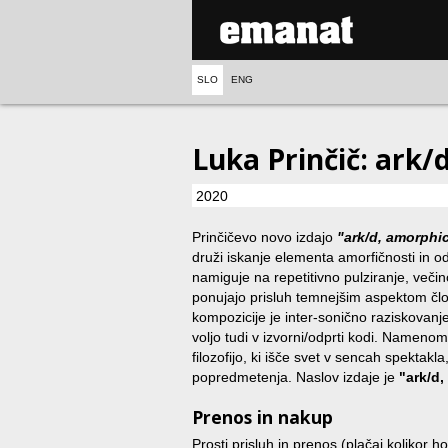
SLO
ENG
Luka Prinčič: ark/
2020
Prinčičevo novo izdajo
"ark/d, amorphi
druži iskanje elementa amorfičnosti in o
namiguje na repetitivno pulziranje, veči
ponujajo prisluh temnejšim aspektom člo
kompozicije je inter-sonično raziskovanj
voljo tudi v izvorni/odprti kodi. Nameno
filozofijo, ki išče svet v sencah spektakl
popredmetenja. Naslov izdaje je
"ark/d
Prenos in nakup
Prosti prisluh in prenos (plačaj kolikor