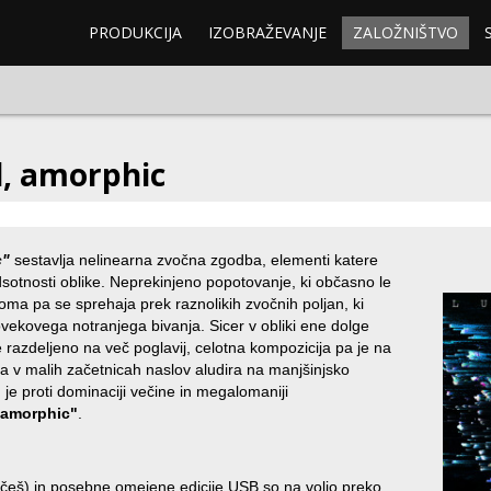
PRODUKCIJA
IZOBRAŽEVANJE
ZALOŽNIŠTVO
d, amorphic
c"
sestavlja nelinearna zvočna zgodba, elementi katere
dsotnosti oblike. Neprekinjeno popotovanje, ki občasno le
noma pa se sprehaja prek raznolikih zvočnih poljan, ki
vekovega notranjega bivanja. Sicer v obliki ene dolge
e razdeljeno na več poglavij, celotna kompozicija pa je na
ma v malih začetnicah naslov aludira na manjšinjsko
a, je proti dominaciji večine in megalomaniji
, amorphic"
.
 hočeš) in posebne omejene edicije USB so na voljo preko