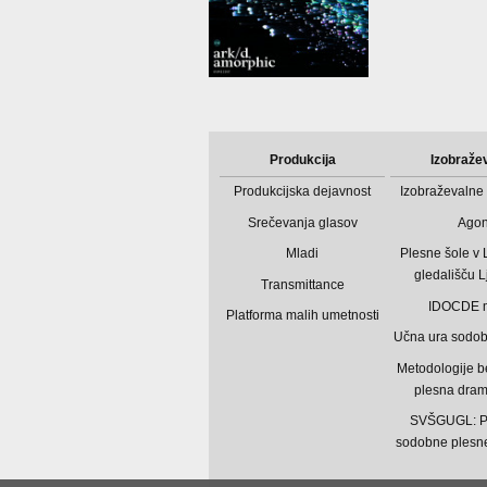
Produkcija
Izobraže
Produkcijska dejavnost
Izobraževalne 
Srečevanja glasov
Ago
Mladi
Plesne šole v
gledališču L
Transmittance
IDOCDE 
Platforma malih umetnosti
Učna ura sodo
Metodologije b
plesna dram
SVŠGUGL: P
sodobne plesne