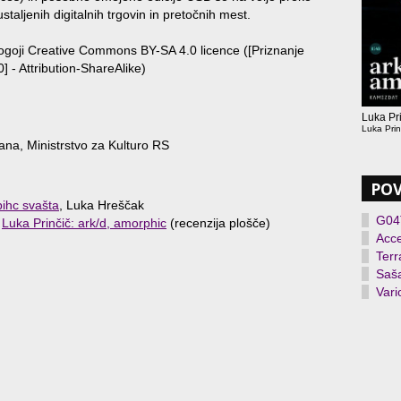
staljenih digitalnih trgovin in pretočnih mest.
pogoji Creative Commons BY-SA 4.0 licence ([Priznanje
] - Attribution-ShareAlike)
Luka Pri
Luka Prin
na, Ministrstvo za Kulturo RS
PO
pihc svašta
, Luka Hreščak
G04
,
Luka Prinčič: ark/d, amorphic
(recenzija plošče)
Acc
Ter
Saša
Vari