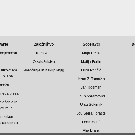
vanje
Založništvo
Sodelavci
D
dejavnosti
Kamizdat
Maja Delak
n
O založništvu
Matija Ferlin
 Lutkovnem
Naročanje in nakup knjig
Luka Prinčič
jubljana
Irena Z. Tomažin
mreža
Jan Rozman
bnega plesa
Loup Abramovici
eleženja in
Urša Sekirnik
aturgija
Jou Serra Forasté
raktikum
Leon Marič
 umetnosti
Alja Branc