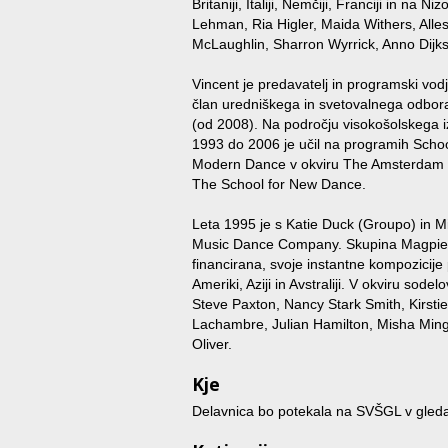
Britaniji, Italiji, Nemčiji, Franciji in n
Lehman, Ria Higler, Maida Withers, Alles
McLaughlin, Sharron Wyrrick, Anno Dijks
Vincent je predavatelj in programski vod
član uredniškega in svetovalnega odbor
(od 2008). Na področju visokošolskega i
1993 do 2006 je učil na programih Sch
Modern Dance v okviru The Amsterdam Sc
The School for New Dance.
Leta 1995 je s Katie Duck (Groupo) in
Music Dance Company. Skupina Magpie je
financirana, svoje instantne kompozicije
Ameriki, Aziji in Avstraliji. V okviru sode
Steve Paxton, Nancy Stark Smith, Kirst
Lachambre, Julian Hamilton, Misha Min
Oliver.
Kje
Delavnica bo potekala na SVŠGL v gledali