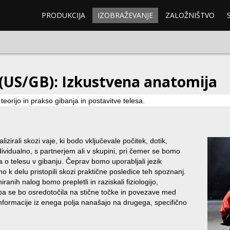
PRODUKCIJA
IZOBRAŽEVANJE
ZALOŽNIŠTVO
 (US/GB): Izkustvena anatomija
eorijo in prakso gibanja in postavitve telesa.
lizirali skozi vaje, ki bodo vključevale počitek, dotik,
dividualno, s partnerjem ali v skupini, pri čemer se bomo
ja o telesu v gibanju. Čeprav bomo uporabljali jezik
mo k delu pristopili skozi praktične posledice teh spoznanj.
ranih nalog bomo prepletli in raziskali fiziologijo,
iba se bo osredotočila na stične točke in povezave med
 informacije iz enega polja nanašajo na drugega, specifično