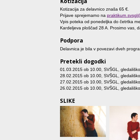
Kotizacija
Kotizacija za delavnico znaša 65 €.
Prijave sprejemamo na
praktikum.svsg
Vpis poteka od ponedeljka do četrtka me
Kardeljeva ploščad 28 A. Prosimo vas, da
Podpora
Delavnica je bila v povezavi dveh prog
Pretekli dogodki
01.03.2015 ob 10.00
, SVŠGL, gledališko
28.02.2015 ob 10.00
, SVŠGL, gledališko
27.02.2015 ob 10.00
, SVŠGL, gledališko
26.02.2015 ob 10.00
, SVŠGL, gledališko
SLIKE