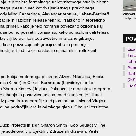
haja iz prepleta formalnega univerzitetnega študija plesne
dernega plesa in več kot dvajsetletnega praktičnega
 Body Mind Centeringa, Alexander tehnike, Laban-Bartineff
Vincent
foto/phot
cije in različnih release tehnik. Praktično in teoretično
na primer, kako je telo notranje povezano oziroma kaj
 se bomo posvetili vprašanju, kako so različni deli telesa
PO
Naš cilj bo učinkovito, zavestno in izrazno gibanje.
 ki se posvečajo integraciji centra in periferije,
Liza
sti, kot tudi različne študije spinalnih in refleksnih
Tina
tehn
Adri
Barb
 področju modernega plesa pri Alwinu Nikolaisu, Ericku
(201
tis (Koner) in Chrisu Burnsideu (Lewitsky) ter kot
Liz 
n Sharon Kinney (Taylor). Dokončal je magistrski program
e gibanja in postavitve telesa, med študijem je bil tudi
 plesa in koreografije je diplomiral na Univerzi Virginia
i na področjih igre in odrskega glasu. Oba univerzitetna
 Duck Projects in z dr. Sharon Smith (Gob Squad) v The
je sodeloval v projektih v Združenih državah, Veliki