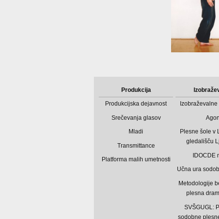
Produkcija
Izobraže
Produkcijska dejavnost
Izobraževalne 
Srečevanja glasov
Ago
Mladi
Plesne šole v
gledališču L
Transmittance
IDOCDE 
Platforma malih umetnosti
Učna ura sodo
Metodologije b
plesna dram
SVŠGUGL: P
sodobne plesne