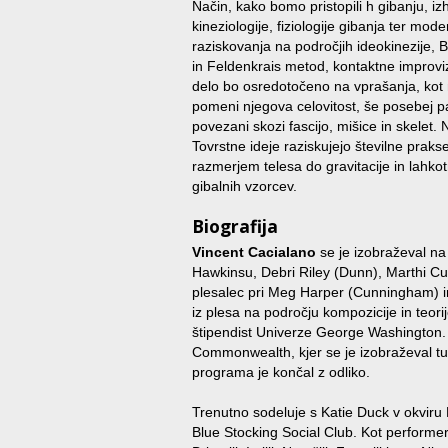
Način, kako bomo pristopili h gibanju, iz
kineziologije, fiziologije gibanja ter mo
raziskovanja na področjih ideokinezije,
in Feldenkrais metod, kontaktne improviza
delo bo osredotočeno na vprašanja, kot 
pomeni njegova celovitost, še posebej pa
povezani skozi fascijo, mišice in skelet. 
Tovrstne ideje raziskujejo številne prakse,
razmerjem telesa do gravitacije in lahkotno
gibalnih vzorcev.
Biografija
Vincent Cacialano
se je izobraževal na
Hawkinsu, Debri Riley (Dunn), Marthi Cur
plesalec pri Meg Harper (Cunningham) i
iz plesa na področju kompozicije in teorij
štipendist Univerze George Washington. Iz
Commonwealth, kjer se je izobraževal tud
programa je končal z odliko.
Trenutno sodeluje s Katie Duck v okviru
Blue Stocking Social Club. Kot performer 