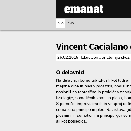
SLO
ENG
Vincent Cacialano
26.02.2015, Izkustvena anatomija skozi t
O delavnici
Na delavnici bomo gib izkusili kot tudi ana
majhne gibe in ples v prostoru, bodisi in
naslonili na teoretična in praktična znan
fiziologije, somatičnih znanj in plesa, bo
S pomočjo improviziranih in vnaprej defini
somatične principe in ples. Raziskava g
plesnimi in somatičnimi principi, kjer se
ali kot posledica.