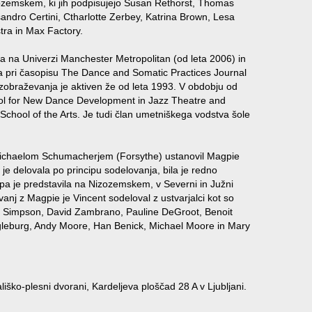
a Nizozemskem, ki jih podpisujejo Susan Rethorst, Thomas
andro Certini, Ctharlotte Zerbey, Katrina Brown, Lesa
tra in Max Factory.
ja na Univerzi Manchester Metropolitan (od leta 2006) in
a pri časopisu The Dance and Somatic Practices Journal
zobraževanja je aktiven že od leta 1993. V obdobju od
ool for New Dance Development in Jazz Theatre and
hool of the Arts. Je tudi član umetniškega vodstva šole
 Michaelom Schumacherjem (Forsythe) ustanovil Magpie
 delovala po principu sodelovanja, bila je redno
 pa je predstavila na Nizozemskem, v Severni in Južni
lovanj z Magpie je Vincent sodeloval z ustvarjalci kot so
ie Simpson, David Zambrano, Pauline DeGroot, Benoit
gleburg, Andy Moore, Han Benick, Michael Moore in Mary
ško-plesni dvorani, Kardeljeva ploščad 28 A v Ljubljani.