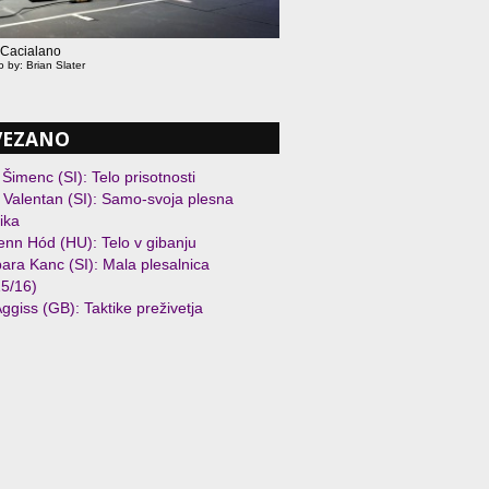
 Cacialano
o by: Brian Slater
VEZANO
 Šimenc (SI): Telo prisotnosti
 Valentan (SI): Samo-svoja plesna
ika
enn Hód (HU): Telo v gibanju
ara Kanc (SI): Mala plesalnica
5/16)
Aggiss (GB): Taktike preživetja