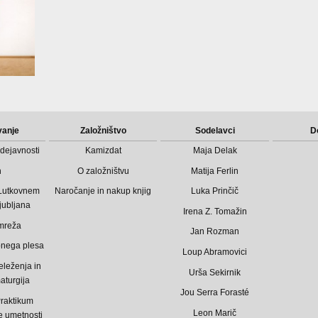
vanje
Založništvo
Sodelavci
D
dejavnosti
Kamizdat
Maja Delak
n
O založništvu
Matija Ferlin
 Lutkovnem
Naročanje in nakup knjig
Luka Prinčič
jubljana
Irena Z. Tomažin
mreža
Jan Rozman
bnega plesa
Loup Abramovici
eleženja in
Urša Sekirnik
aturgija
Jou Serra Forasté
raktikum
Leon Marič
 umetnosti