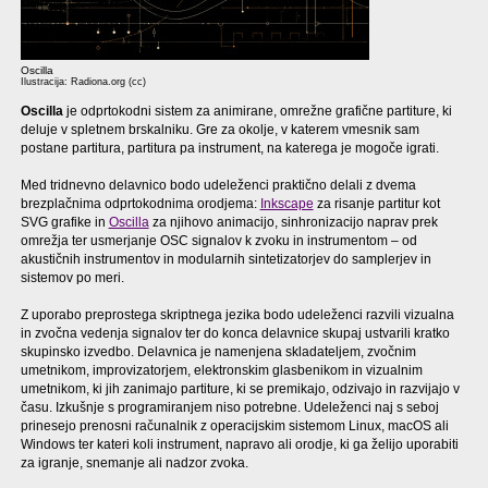
Oscilla
Ilustracija: Radiona.org (cc)
Oscilla
je odprtokodni sistem za animirane, omrežne grafične partiture, ki
deluje v spletnem brskalniku. Gre za okolje, v katerem vmesnik sam
postane partitura, partitura pa instrument, na katerega je mogoče igrati.
Med tridnevno delavnico bodo udeleženci praktično delali z dvema
brezplačnima odprtokodnima orodjema:
Inkscape
za risanje partitur kot
SVG grafike in
Oscilla
za njihovo animacijo, sinhronizacijo naprav prek
omrežja ter usmerjanje OSC signalov k zvoku in instrumentom – od
akustičnih instrumentov in modularnih sintetizatorjev do samplerjev in
sistemov po meri.
Z uporabo preprostega skriptnega jezika bodo udeleženci razvili vizualna
in zvočna vedenja signalov ter do konca delavnice skupaj ustvarili kratko
skupinsko izvedbo. Delavnica je namenjena skladateljem, zvočnim
umetnikom, improvizatorjem, elektronskim glasbenikom in vizualnim
umetnikom, ki jih zanimajo partiture, ki se premikajo, odzivajo in razvijajo v
času. Izkušnje s programiranjem niso potrebne. Udeleženci naj s seboj
prinesejo prenosni računalnik z operacijskim sistemom Linux, macOS ali
Windows ter kateri koli instrument, napravo ali orodje, ki ga želijo uporabiti
za igranje, snemanje ali nadzor zvoka.