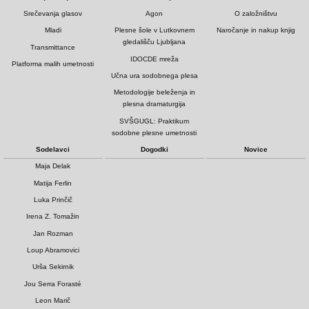
Srečevanja glasov
Agon
O založništvu
Mladi
Plesne šole v Lutkovnem
Naročanje in nakup knjig
gledališču Ljubljana
Transmittance
IDOCDE mreža
Platforma malih umetnosti
Učna ura sodobnega plesa
Metodologije beleženja in
plesna dramaturgija
SVŠGUGL: Praktikum
sodobne plesne umetnosti
Sodelavci
Dogodki
Novice
Maja Delak
Matija Ferlin
Luka Prinčič
Irena Z. Tomažin
Jan Rozman
Loup Abramovici
Urša Sekirnik
Jou Serra Forasté
Leon Marič