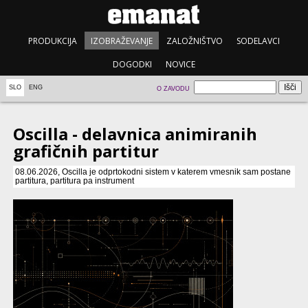
PRODUKCIJA
IZOBRAŽEVANJE
ZALOŽNIŠTVO
SODELAVCI
DOGODKI
NOVICE
SLO
ENG
O ZAVODU
Oscilla - delavnica animiranih
grafičnih partitur
08.06.2026, Oscilla je odprtokodni sistem v katerem vmesnik sam postane
partitura, partitura pa instrument