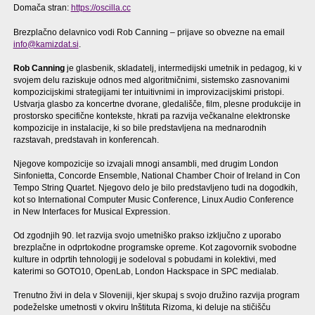
Domača stran:
https://oscilla.cc
Brezplačno delavnico vodi Rob Canning – prijave so obvezne na email
info@kamizdat.si
.
Rob Canning
je glasbenik, skladatelj, intermedijski umetnik in pedagog, ki v
svojem delu raziskuje odnos med algoritmičnimi, sistemsko zasnovanimi
kompozicijskimi strategijami ter intuitivnimi in improvizacijskimi pristopi.
Ustvarja glasbo za koncertne dvorane, gledališče, film, plesne produkcije in
prostorsko specifične kontekste, hkrati pa razvija večkanalne elektronske
kompozicije in instalacije, ki so bile predstavljena na mednarodnih
razstavah, predstavah in konferencah.
Njegove kompozicije so izvajali mnogi ansambli, med drugim London
Sinfonietta, Concorde Ensemble, National Chamber Choir of Ireland in Con
Tempo String Quartet. Njegovo delo je bilo predstavljeno tudi na dogodkih,
kot so International Computer Music Conference, Linux Audio Conference
in New Interfaces for Musical Expression.
Od zgodnjih 90. let razvija svojo umetniško prakso izključno z uporabo
brezplačne in odprtokodne programske opreme. Kot zagovornik svobodne
kulture in odprtih tehnologij je sodeloval s pobudami in kolektivi, med
katerimi so GOTO10, OpenLab, London Hackspace in SPC medialab.
Trenutno živi in dela v Sloveniji, kjer skupaj s svojo družino razvija program
podeželske umetnosti v okviru Inštituta Rizoma, ki deluje na stičišču