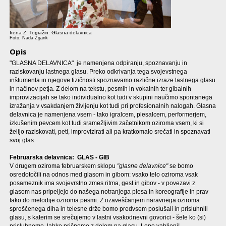
Irena Z. Tomažin: Glasna delavnica
Foto: Nada Žgank
Opis
"GLASNA DELAVNICA" je namenjena odpiranju, spoznavanju in
raziskovanju lastnega glasu. Preko odkrivanja tega svojevstnega
inštumenta in njegove fizičnosti spoznavamo različne izraze lastnega glasu
in načinov petja. Z delom na tekstu, pesmih in vokalnih ter gibalnih
improvizacijah se tako individualno kot tudi v skupini naučimo spontanega
izražanja v vsakdanjem življenju kot tudi pri profesionalnih nalogah. Glasna
delavnica je namenjena vsem - tako igralcem, plesalcem, performerjem,
izkušenim pevcem kot tudi sramežljivim začetnikom oziroma vsem, ki si
želijo raziskovati, peti, improvizirati ali pa kratkomalo srečati in spoznavati
svoj glas.
Februarska delavnica: GLAS - GIB
V drugem oziroma februarskem sklopu
"glasne delavnice"
se bomo
osredotočili na odnos med glasom in gibom: vsako telo oziroma vsak
posameznik ima svojevrstno zmes ritma, gest in gibov - v povezavi z
glasom nas pripeljejo do našega notranjega plesa in koreografije in prav
tako do melodije oziroma pesmi. Z ozaveščanjem naravnega oziroma
sproščenega diha in telesne drže bomo predvsem poslušali in prisluhnili
glasu, s katerim se srečujemo v lastni vsakodnevni govorici - šele ko (si)
prisluhnemo, lahko pričnemo z delom na glasu. Lepo vabljeni!