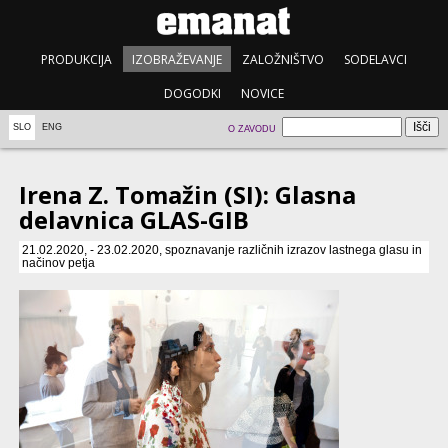
PRODUKCIJA
IZOBRAŽEVANJE
ZALOŽNIŠTVO
SODELAVCI
DOGODKI
NOVICE
SLO
ENG
O ZAVODU
Irena Z. Tomažin (SI): Glasna
delavnica GLAS-GIB
21.02.2020, - 23.02.2020, spoznavanje različnih izrazov lastnega glasu in
načinov petja