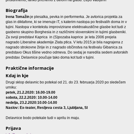
Biografija
Irena Tomažin
je plesalka, pevka in performerka. Je avtorica projekta za
glas in diktafone, ki se imenuje iT, s katerim nastopa po festivalih doma in v
tujini. Nastopa v kontekstu improvizirane elektroakustične glasbe kot tudi z
gasbeno skupino Borghesia in z različnimi slovenskimi in tujimi glasbeniki.
Za svoji predstavi Kaprica in (S)pozaba kaprice je leta 2006 prejela
nagrado Liberalne akademije Zlata ptica. V letu 2015 je bila nagrajena z
nagrado strokovne žirije in z nagrado občinstva na festivalu Gibanica za
predstavo Okus tišine vedno odmeva. Do sedaj je naredila sedem avtorskih
predstav. Delavnice poučuje tako doma kot tudi v tujini.
Praktične informacije
Kdaj in kje
Drugi sklop delavnic bo potekal od 21. do 23. februarja 2020 po sledečem
urniku:
petek, 21.2.2020: 16.00-19.00
sobota, 22.2.2020: 10.00-14.00
nedelja, 23.2.2020:10.00-14.00
Naslov: Ex-teater, Resljeva cesta 3, Ljubljana, SI
Delavnice bodo potekale tudi v aprilu in maju.
Prijava