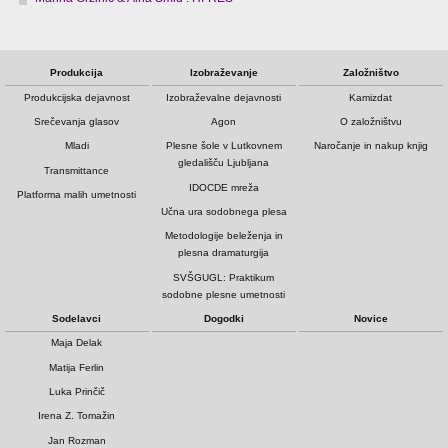
Produkcija
Izobraževanje
Založništvo
Produkcijska dejavnost
Izobraževalne dejavnosti
Kamizdat
Srečevanja glasov
Agon
O založništvu
Mladi
Plesne šole v Lutkovnem
Naročanje in nakup knjig
gledališču Ljubljana
Transmittance
IDOCDE mreža
Platforma malih umetnosti
Učna ura sodobnega plesa
Metodologije beleženja in
plesna dramaturgija
SVŠGUGL: Praktikum
sodobne plesne umetnosti
Sodelavci
Dogodki
Novice
Maja Delak
Matija Ferlin
Luka Prinčič
Irena Z. Tomažin
Jan Rozman