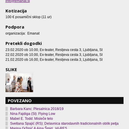
info@emanat.si
Kotizacija
100 € posamični sklop (11 ur)
Podpora
organizacija: Emanat
Pretekli dogodki
23.02.2020 ob 10.00
, Ex-teater, Resljeva cesta 3, Ljubljana, SI
22.02.2020 ob 10.00
, Ex-teater, Resljeva cesta 3, Ljubljana, SI
21.02.2020 ob 16.00
, Ex-teater, Resljeva cesta 3, Ljubljana, SI
SLIKE
POVEZANO
Barbara Kanc: Plesalnica 2018/19
Nina Fajdiga (SI): Flying Low
Mabel E. Todd: Misleče telo
Svetlana Spajić (RS): Delavnica starodavnih tradicionalnih oblik petja
Marina Gržinić & Aina Šmid : HI-RES