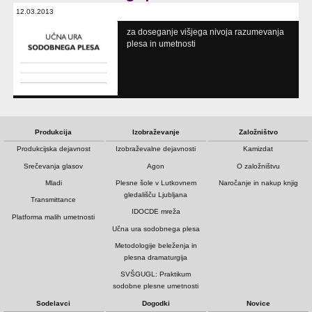
12.03.2013
modularna učna ura
za doseganje višjega nivoja razumevanja
Kulturni bazar, Cankarjev dom
plesa in umetnosti
Produkcija
Izobraževanje
Založništvo
Produkcijska dejavnost
Izobraževalne dejavnosti
Kamizdat
Srečevanja glasov
Agon
O založništvu
Mladi
Plesne šole v Lutkovnem
Naročanje in nakup knjig
gledališču Ljubljana
Transmittance
IDOCDE mreža
Platforma malih umetnosti
Učna ura sodobnega plesa
Metodologije beleženja in
plesna dramaturgija
SVŠGUGL: Praktikum
sodobne plesne umetnosti
Sodelavci
Dogodki
Novice