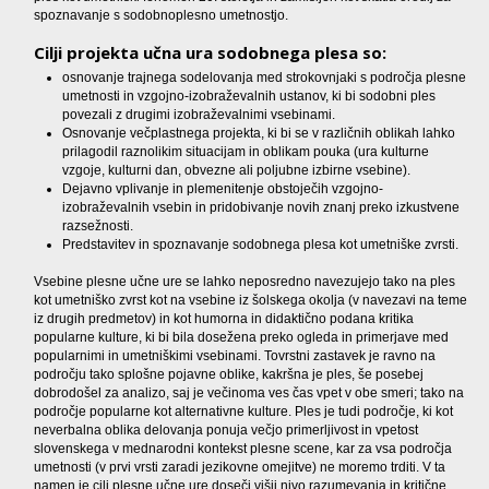
spoznavanje s sodobnoplesno umetnostjo.
Cilji projekta učna ura sodobnega plesa so:
osnovanje trajnega sodelovanja med strokovnjaki s področja plesne
umetnosti in vzgojno-izobraževalnih ustanov, ki bi sodobni ples
povezali z drugimi izobraževalnimi vsebinami.
Osnovanje večplastnega projekta, ki bi se v različnih oblikah lahko
prilagodil raznolikim situacijam in oblikam pouka (ura kulturne
vzgoje, kulturni dan, obvezne ali poljubne izbirne vsebine).
Dejavno vplivanje in plemenitenje obstoječih vzgojno-
izobraževalnih vsebin in pridobivanje novih znanj preko izkustvene
razsežnosti.
Predstavitev in spoznavanje sodobnega plesa kot umetniške zvrsti.
Vsebine plesne učne ure se lahko neposredno navezujejo tako na ples
kot umetniško zvrst kot na vsebine iz šolskega okolja (v navezavi na teme
iz drugih predmetov) in kot humorna in didaktično podana kritika
popularne kulture, ki bi bila dosežena preko ogleda in primerjave med
popularnimi in umetniškimi vsebinami. Tovrstni zastavek je ravno na
področju tako splošne pojavne oblike, kakršna je ples, še posebej
dobrodošel za analizo, saj je večinoma ves čas vpet v obe smeri; tako na
področje popularne kot alternativne kulture. Ples je tudi področje, ki kot
neverbalna oblika delovanja ponuja večjo primerljivost in vpetost
slovenskega v mednarodni kontekst plesne scene, kar za vsa področja
umetnosti (v prvi vrsti zaradi jezikovne omejitve) ne moremo trditi. V ta
namen je cilj plesne učne ure doseči višji nivo razumevanja in kritične