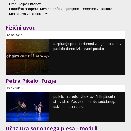
Produkcija:
Emanat
Finančna podpora: Mestna občina Ljubljana – oddelek za kulturo,
Ministrstvo za kulturo RS
Fizični uvod
20.05.2018
format za občinstvo
razpiranje pred-performativnega prostora v
PGC, SVŠGL, Ljubljana, SI
participatorno-izkustveni prostor
Petra Pikalo: Fuzija
19.12.2016
modul učne ure »Izberi si sam« - prikaz dela v procesu nastajanja
praktična predstavitev različnih plesnih
SVŠGL - PGC, gledališko plesna dvorana, Ljubljana, SI
stilov skozi čas v odnosu do sodobnega
ustvarjalnega plesa
Učna ura sodobnega plesa - moduli