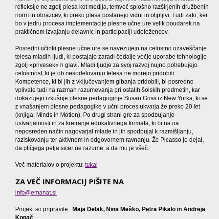
refleksije ne zgolj plesa kot medija, temveč splošno razširjenih družbenih
norm in obrazcev, ki preko plesa postanejo vidni in otipljivi. Tudi zato, ker
bo v jedru procesa implementacije plesne učne ure velik poudarek na
praktičnem izvajanju delavnic in participaciji udeležencev.
Posredni učinki plesne učne ure se navezujejo na celostno ozaveščanje
telesa mladih ljudi, ki postajajo zaradi čedalje večje uporabe tehnologije
zgolj »privesek« h glavi. Mladi ljudje za svoj razvoj nujno potrebujejo
celostnost, ki je ob nesodelovanju telesa ne morejo pridobiti.
Kompetence, ki bi jih z vključevanjem gibanja pridobili, bi posredno
vplivale tudi na razmah razumevanja pri ostalih šolskih predmetih, kar
dokazujejo izkušnje plesne pedagoginje Susan Griss iz New Yorka, ki se
z vnašanjem plesne pedagogike v učni proces ukvarja že preko 20 let
(knjiga: Minds in Motion). Po drugi strani gre za spodbujanje
ustvarjalnosti in za kreiranje edukativnega formata, ki bi na na
neposreden način nagovarjal mlade in jih spodbujal k razmišljanju,
raziskovanju ter aktivnem in odgovornem ravnanju. Že Picasso je dejal,
da ptičjega petja sicer ne razume, a da mu je všeč.
Več materialov o projektu:
tukaj
ZA VEČ INFORMACIJ PIŠITE NA
info@emanat.si
Projekt so pripravile:
Maja Delak, Nina Meško, Petra Pikalo in Andreja
Kopač