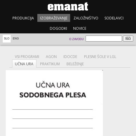
PRODUKCIJA
IZOBRAŽEVANJE
ZALOŽNIŠTVO
SODELAVCI
DOGODKI
NOVICE
SLO
ENG
O ZAVODU
VSI PROGRAMI
AGON
IDOCDE
PLESNE ŠOLE V LGL
UČNA URA
PRAKTIKUM
BELEŽENJE