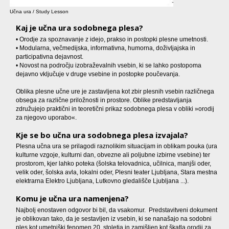
Učna ura / Study Lesson
Kaj je učna ura sodobnega plesa?
• Orodje za spoznavanje z idejo, prakso in postopki plesne umetnosti.
• Modularna, večmedijska, informativna, humorna, doživljajska in
participativna dejavnost.
• Novost na področju izobraževalnih vsebin, ki se lahko postopoma
dejavno vključuje v druge vsebine in postopke poučevanja.
Oblika plesne učne ure je zastavljena kot zbir plesnih vsebin različnega
obsega za različne priložnosti in prostore. Oblike predstavljanja
združujejo praktični in teoretični prikaz sodobnega plesa v obliki »orodij
za njegovo uporabo«.
Kje se bo učna ura sodobnega plesa izvajala?
Plesna učna ura se prilagodi raznolikim situacijam in oblikam pouka (ura
kulturne vzgoje, kulturni dan, obvezne ali poljubne izbirne vsebine) ter
prostorom, kjer lahko poteka (šolska telovadnica, učilnica, manjši oder,
velik oder, šolska avla, lokalni oder, Plesni teater Ljubljana, Stara mestna
elektrarna Elektro Ljubljana, Lutkovno gledališče Ljubljana ...).
Komu je učna ura namenjena?
Najbolj enostaven odgovor bi bil, da vsakomur. Predstavitveni dokument
je oblikovan tako, da je sestavljen iz vsebin, ki se nanašajo na sodobni
ples kot umetniški fenomen 20. stoletja in zamišljen kot škatla orodij za