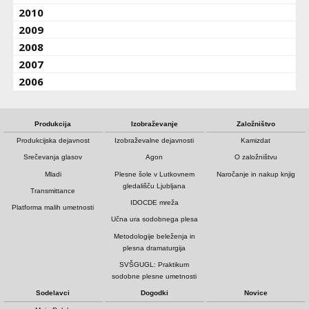
2010
2009
2008
2007
2006
Produkcija
Izobraževanje
Založništvo
Produkcijska dejavnost
Izobraževalne dejavnosti
Kamizdat
Srečevanja glasov
Agon
O založništvu
Mladi
Plesne šole v Lutkovnem
Naročanje in nakup knjig
gledališču Ljubljana
Transmittance
IDOCDE mreža
Platforma malih umetnosti
Učna ura sodobnega plesa
Metodologije beleženja in
plesna dramaturgija
SVŠGUGL: Praktikum
sodobne plesne umetnosti
Sodelavci
Dogodki
Novice