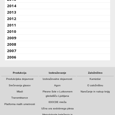
2014
2013
2012
2011
2010
2009
2008
2007
2006
Produkcija
Izobraževanje
Založništvo
Produkcijska dejavnost
Izobraževalne dejavnosti
Kamizdat
Srečevanja glasov
Agon
O založništvu
Mladi
Plesne šole v Lutkovnem
Naročanje in nakup knjig
gledališču Ljubljana
Transmittance
IDOCDE mreža
Platforma malih umetnosti
Učna ura sodobnega plesa
Metodologije beleženja in