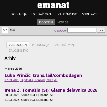
PRODUKCIJA
IZOBRAŽEVANJE
ZALOŽNIŠTVO
SODELAVCI
DOGODKI
NOVICE
SLO
ENG
O ZAVODU
VSI DOGODKI
PRODUKCIJA
IZOBRAŽEVANJE
ZALOŽNIŠTVO
Arhiv
marec 2026
Luka Prinčič: trans.fail/combodagen
27.03.2026
, Digithalia, Konsole, Graz, AT
Irena Z. Tomažin (SI): Glasna delavnica 2026
20.03.2026
, Studio 103, Ljubljana, SI
21.03.2026
, Studio 103, Ljubljana, SI