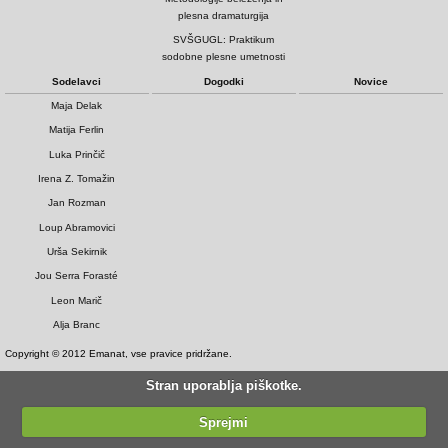
plesna dramaturgija
SVŠGUGL: Praktikum
sodobne plesne umetnosti
Sodelavci
Dogodki
Novice
Maja Delak
Matija Ferlin
Luka Prinčič
Irena Z. Tomažin
Jan Rozman
Loup Abramovici
Urša Sekirnik
Jou Serra Forasté
Leon Marič
Alja Branc
Copyright © 2012 Emanat, vse pravice pridržane.
Stran uporablja piškotke.
Sprejmi