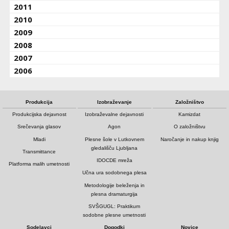
2011
2010
2009
2008
2007
2006
Produkcija
Izobraževanje
Založništvo
Produkcijska dejavnost
Izobraževalne dejavnosti
Kamizdat
Srečevanja glasov
Agon
O založništvu
Mladi
Plesne šole v Lutkovnem
Naročanje in nakup knjig
gledališču Ljubljana
Transmittance
IDOCDE mreža
Platforma malih umetnosti
Učna ura sodobnega plesa
Metodologije beleženja in
plesna dramaturgija
SVŠGUGL: Praktikum
sodobne plesne umetnosti
Sodelavci
Dogodki
Novice