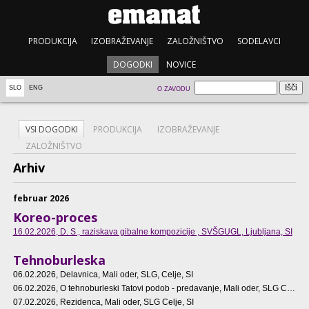
PRODUKCIJA
IZOBRAŽEVANJE
ZALOŽNIŠTVO
SODELAVCI
DOGODKI
NOVICE
SLO
ENG
O ZAVODU
VSI DOGODKI
PRODUKCIJA
IZOBRAŽEVANJE
ZALOŽNIŠTVO
Arhiv
februar 2026
Koreo-proces
16.02.2026
, D. S., raziskava gibalne kompozicije , SVŠGUGL, Ljubljana, SI
Tehnoburleska
06.02.2026
, Delavnica, Mali oder, SLG, Celje, SI
06.02.2026
, O tehnoburleski Tatovi podob - predavanje, Mali oder, SLG Celje, SI
07.02.2026
, Rezidenca, Mali oder, SLG Celje, SI